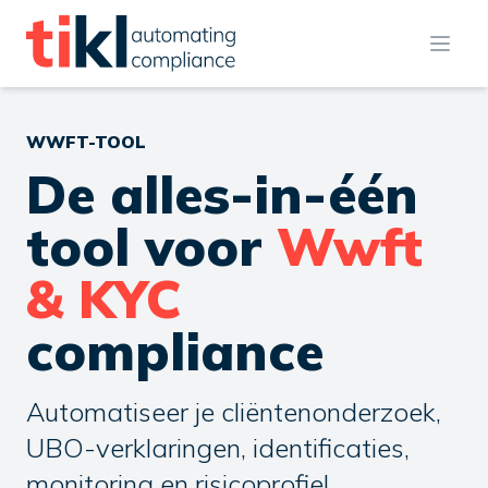
Open
WWFT-TOOL
De alles-in-één
tool voor
Wwft
& KYC
compliance
Automatiseer je cliëntenonderzoek,
UBO-verklaringen, identificaties,
monitoring en risicoprofiel