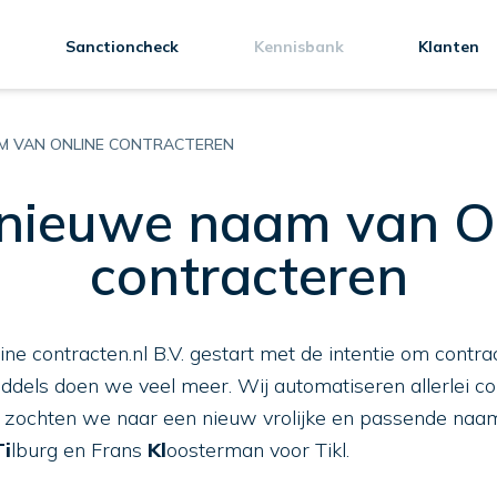
Sanctioncheck
Kennisbank
Klanten
AM VAN ONLINE CONTRACTEREN
nieuwe naam van O
contracteren
ine contracten.nl B.V. gestart met de intentie om contr
ddels doen we veel meer. Wij automatiseren allerlei c
zochten we naar een nieuw vrolijke en passende naam.
Ti
lburg en Frans
Kl
oosterman voor Tikl.