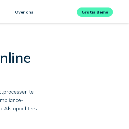
Over ons
Gratis demo
nline
actprocessen te
ompliance-
 Als oprichters