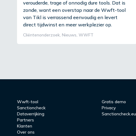
verouderde, trage of onnodig dure tools. Dat is
zonde, want een overstap naar de Wwft-tool
van Tikl is verrassend eenvoudig en levert
direct tijdwinst en meer werkplezier op.
Cliëntenonderzoek
,
Nieuws
,
WWFT
Wwft-tool
Gratis demo
Sanctioncheck
Privacy
Dataverrijking
Sanctioncheck.e
Partners
Klanten
Over ons