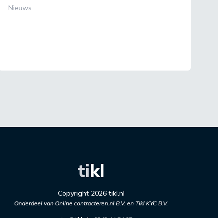
Nieuws
ti
kl
Copyright 2026 tikl.nl
Onderdeel van Online contracteren.nl B.V. en Tikl KYC B.V.