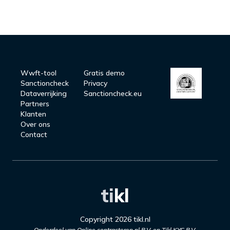
Wwft-tool
Gratis demo
Sanctioncheck
Privacy
Dataverrijking
Sanctioncheck.eu
Partners
Klanten
Over ons
Contact
ti
kl
Copyright 2026 tikl.nl
Onderdeel van Online contracteren.nl B.V. en Tikl KYC B.V.